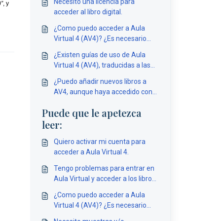
Necesito una licencia para
)”
, y 
acceder al libro digital.
¿Como puedo acceder a Aula
Virtual 4 (AV4)? ¿Es necesario
utilizar mi usuario de e-vocación?
¿Existen guías de uso de Aula
Virtual 4 (AV4), traducidas a las
lenguas cooficiales?
¿Puedo añadir nuevos libros a
AV4, aunque haya accedido con
mis credenciales de evocación?
Puede que le apetezca
leer:
Quiero activar mi cuenta para
acceder a Aula Virtual 4.
Tengo problemas para entrar en
Aula Virtual y acceder a los libros
digitales.
¿Como puedo acceder a Aula
Virtual 4 (AV4)? ¿Es necesario
utilizar mi usuario de e-vocación?