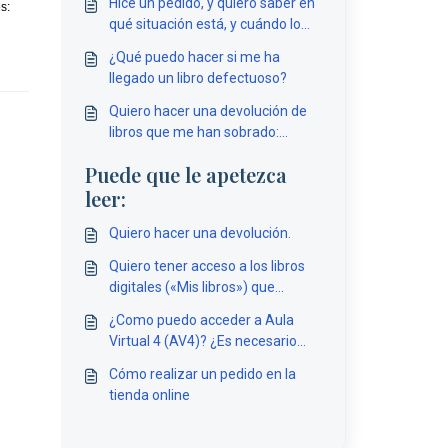
Hice un pedido, y quiero saber en
s:
qué situación está, y cuándo lo
recibiré
¿Qué puedo hacer si me ha
llegado un libro defectuoso?
Quiero hacer una devolución de
libros que me han sobrado:
¿cómo y hasta cuándo puedo
Puede que le apetezca
hacerla?
leer:
Quiero hacer una devolución.
Quiero tener acceso a los libros
digitales («Mis libros») que
llevamos en el centro. ¿Tendría la
¿Como puedo acceder a Aula
posibilidad de descargarlos?
Virtual 4 (AV4)? ¿Es necesario
utilizar mi usuario de e-vocación?
Cómo realizar un pedido en la
tienda online