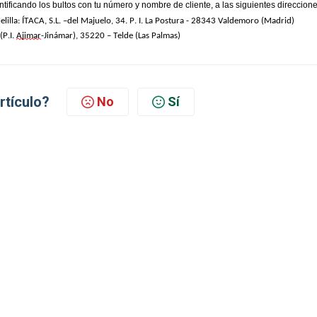
ntificando los bultos con tu número y nombre de cliente, a las siguientes direccione
lilla: ÍTACA, S.L. –
del Majuelo, 34
. 
P
.
 I
.
 La Postura
 - 
28343
Valdemoro
 (
Madrid
)
P.I. 
Ajimar
-Jinámar), 35220 – Telde (Las Palmas)
artículo?
No
Sí